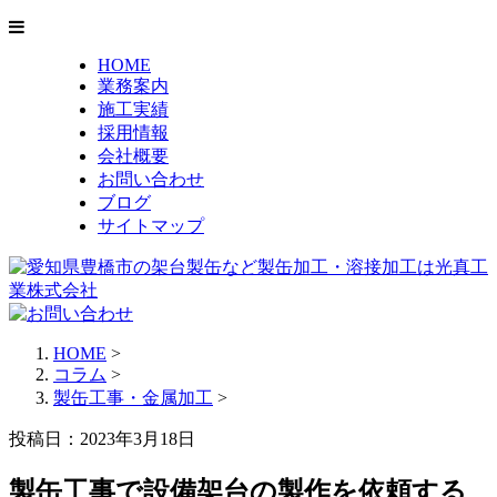
HOME
業務案内
施工実績
採用情報
会社概要
お問い合わせ
ブログ
サイトマップ
HOME
>
コラム
>
製缶工事・金属加工
>
投稿日：2023年3月18日
製缶工事で設備架台の製作を依頼する