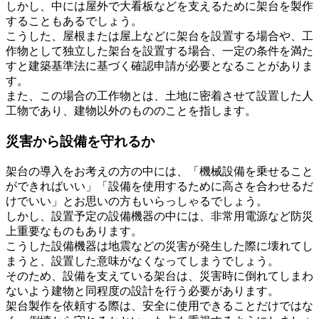
しかし、中には屋外で大看板などを支えるために架台を製作
することもあるでしょう。
こうした、屋根または屋上などに架台を設置する場合や、工
作物として独立した架台を設置する場合、一定の条件を満た
すと建築基準法に基づく確認申請が必要となることがありま
す。
また、この場合の工作物とは、土地に密着させて設置した人
工物であり、建物以外のもののことを指します。
災害から設備を守れるか
架台の導入をお考えの方の中には、「機械設備を乗せること
ができればいい」「設備を使用するために高さを合わせるだ
けでいい」とお思いの方もいらっしゃるでしょう。
しかし、設置予定の設備機器の中には、非常用電源など防災
上重要なものもあります。
こうした設備機器は地震などの災害が発生した際に壊れてし
まうと、設置した意味がなくなってしまうでしょう。
そのため、設備を支えている架台は、災害時に倒れてしまわ
ないよう建物と同程度の設計を行う必要があります。
架台製作を依頼する際は、安全に使用できることだけではな