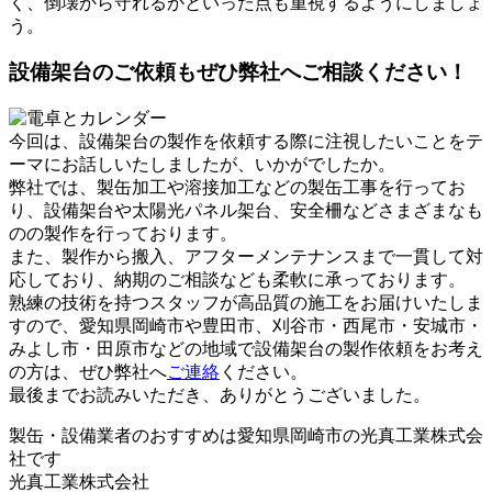
く、倒壊から守れるかといった点も重視するようにしましょ
う。
設備架台のご依頼もぜひ弊社へご相談ください！
今回は、設備架台の製作を依頼する際に注視したいことをテ
ーマにお話しいたしましたが、いかがでしたか。
弊社では、製缶加工や溶接加工などの製缶工事を行ってお
り、設備架台や太陽光パネル架台、安全柵などさまざまなも
のの製作を行っております。
また、製作から搬入、アフターメンテナンスまで一貫して対
応しており、納期のご相談なども柔軟に承っております。
熟練の技術を持つスタッフが高品質の施工をお届けいたしま
すので、愛知県岡崎市や豊田市、刈谷市・西尾市・安城市・
みよし市・田原市などの地域で設備架台の製作依頼をお考え
の方は、ぜひ弊社へ
ご連絡
ください。
最後までお読みいただき、ありがとうございました。
製缶・設備業者のおすすめは愛知県岡崎市の光真工業株式会
社です
光真工業株式会社