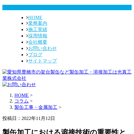
HOME
業務案内
施工実績
採用情報
会社概要
お問い合わせ
ブログ
サイトマップ
HOME
>
コラム
>
製缶工事・金属加工
>
投稿日：2022年11月12日
製缶加工における溶接技術の重要性と