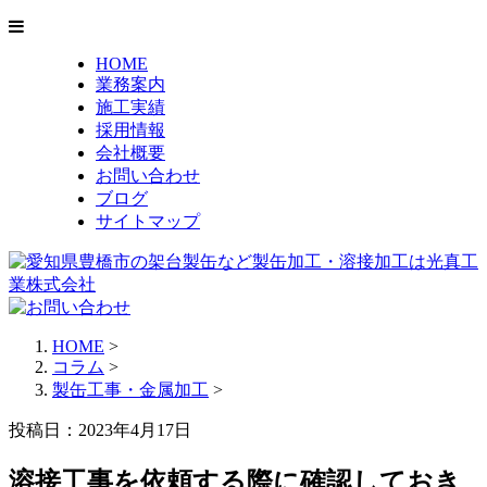
HOME
業務案内
施工実績
採用情報
会社概要
お問い合わせ
ブログ
サイトマップ
HOME
>
コラム
>
製缶工事・金属加工
>
投稿日：2023年4月17日
溶接工事を依頼する際に確認しておき