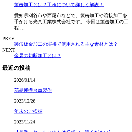
製缶加工とは？工程について詳しく解説！
愛知県刈谷市や西尾市などで、製缶加工や溶接加工を
手がける光真工業株式会社です。 今回は製缶加工の工
程 …
PREV
製缶板金加工の溶接で使用される主な素材とは？
NEXT
金属の切断加工とは？
最近の投稿
2026/01/14
部品運搬台車製作
2023/12/28
年末のご挨拶
2023/11/24