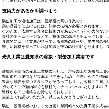
もし依頼したい内容に近い実績がなくても、ご自身が求める
技術力があるかを調べよう
製缶加工や溶接加工は、難易度の高い作業です。
高い品質で仕上げるには、熟練の技術が必要とされます。
そのため、依頼する業者に技術力があるかどうかが大切なポ
会社のホームページなどで、技術力の高さをチェックしまし
具体的には、従業員が持っている資格の情報や、業界歴の長
難しい資格を持っていれば知識と技術の証明になりますし、
光真工業は愛知県の溶接・製缶加工業者です
愛知県岡崎市の光真工業株式会社は、溶接加工や製缶加工を
豊田市や西尾市など東海エリアをはじめ、全国からのご依頼
豊富な経験を持つスタッフがそろっており、お客様にご満足
初めてのご依頼内容でも積極的にチャレンジいたしますので
皆様からのご連絡をお待ちしております。
最後までお読みいただき、誠にありがとうございました。
製缶・設備業者のおすすめは愛知県岡崎市の光真工業株式会