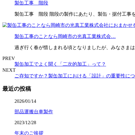
製缶工事 階段
製缶工事 階段 階段の製作にあたり、製缶・据付工事を
製缶工事のことなら岡崎市の光真工業株式会…
過ぎ行く春が惜しまれる頃となりましたが、みなさまは
PREV
製缶加工でよく聞く「二次的加工」って？
NEXT
ご存知ですか？製缶加工における「設計」の重要性につ
最近の投稿
2026/01/14
部品運搬台車製作
2023/12/28
年末のご挨拶