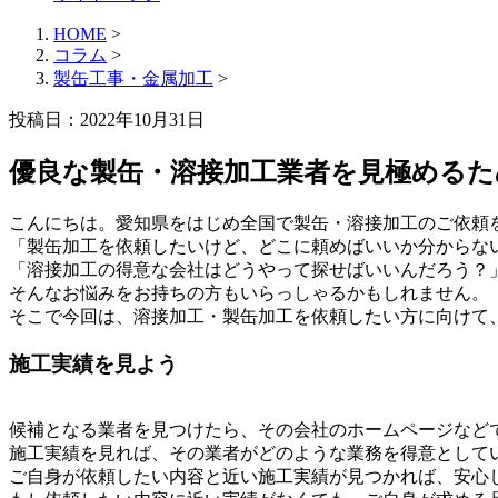
HOME
>
コラム
>
製缶工事・金属加工
>
投稿日：2022年10月31日
優良な製缶・溶接加工業者を見極める
こんにちは。愛知県をはじめ全国で製缶・溶接加工のご依頼
「製缶加工を依頼したいけど、どこに頼めばいいか分からな
「溶接加工の得意な会社はどうやって探せばいいんだろう？
そんなお悩みをお持ちの方もいらっしゃるかもしれません。
そこで今回は、溶接加工・製缶加工を依頼したい方に向けて
施工実績を見よう
候補となる業者を見つけたら、その会社のホームページなど
施工実績を見れば、その業者がどのような業務を得意として
ご自身が依頼したい内容と近い施工実績が見つかれば、安心