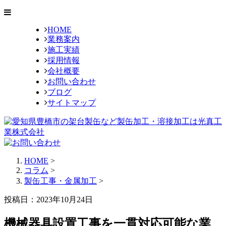
HOME
業務案内
施工実績
採用情報
会社概要
お問い合わせ
ブログ
サイトマップ
HOME
>
コラム
>
製缶工事・金属加工
>
投稿日：2023年10月24日
機械器具設置工事を一貫対応可能な業