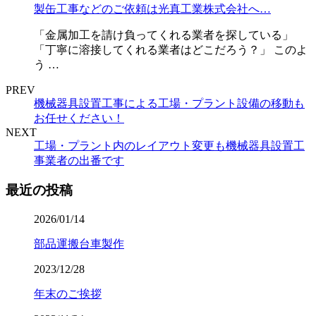
製缶工事などのご依頼は光真工業株式会社へ…
「金属加工を請け負ってくれる業者を探している」
「丁寧に溶接してくれる業者はどこだろう？」 このよ
う …
PREV
機械器具設置工事による工場・プラント設備の移動も
お任せください！
NEXT
工場・プラント内のレイアウト変更も機械器具設置工
事業者の出番です
最近の投稿
2026/01/14
部品運搬台車製作
2023/12/28
年末のご挨拶